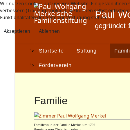
Wir nutzen Cookies auf unserer Website. Einige von ihnen s
verbessern (Tracking Cookies). Sie können selbst entscheid
Paul Wo
Funktionalitäten der Seite zur Verfügung stehen.
gegründet 
Akzeptieren
Ablehnen
">
Startseite
Stiftung
Famil
">
Förderverein
Familie
Familienbild der Familie Merkel um 1794
Gemälde von Christian Ludwig