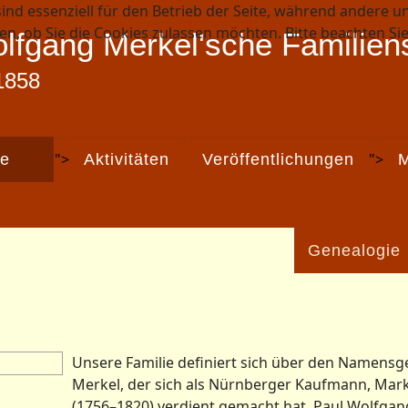
ind essenziell für den Betrieb der Seite, während andere u
en, ob Sie die Cookies zulassen möchten. Bitte beachten Si
lfgang Merkel'sche Familiens
1858
Weitere Informationen
Impressum
">
">
ie
Aktivitäten
Veröffentlichungen
M
Genealogie
Unsere Familie definiert sich über den Namensg
Merkel, der sich als Nürnberger Kaufmann, Marktv
(1756–1820) verdient gemacht hat. Paul Wolfgang