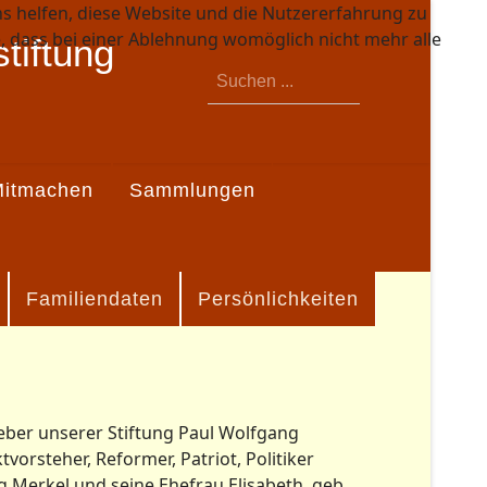
ns helfen, diese Website und die Nutzererfahrung zu
e, dass bei einer Ablehnung womöglich nicht mehr alle
tiftung
Suchen
...
itmachen
Sammlungen
Familiendaten
Persönlichkeiten
eber unserer Stiftung Paul Wolfgang
orsteher, Reformer, Patriot, Politiker
 Merkel und seine Ehefrau Elisabeth, geb.