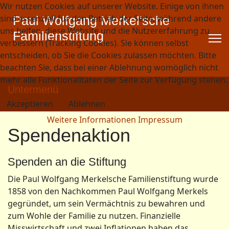
Wir nutzen Cookies auf unserer Website. Einige von ihnen
sind essenziell für den Betrieb der Seite, während andere
Paul Wolfgang Merkel'sche
uns helfen, diese Website und die Nutzererfahrung zu
Familienstiftung
verbessern (Tracking Cookies). Sie können selbst
entscheiden, ob Sie die Cookies zulassen möchten. Bitte
beachten Sie, dass bei einer Ablehnung womöglich nicht
mehr alle Funktionalitäten der Seite zur Verfügung stehen.
Untermenü
Akzeptieren
Ablehnen
Weitere Informationen
Impressum
Spendenaktion
Spenden an die Stiftung
Die Paul Wolfgang Merkelsche Familienstiftung wurde
1858 von den Nachkommen Paul Wolfgang Merkels
gegründet, um sein Vermächtnis zu bewahren und
zum Wohle der Familie zu nutzen. Finanzielle
Misswirtschaft und zwei Inflationen haben das