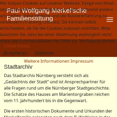
Wir nutzen Cookies auf unserer Website. Einige von ihnen
sind essenziell für den Betrieb der Seite, während andere
Paul Wolfgang Merkel'sche
uns helfen, diese Website und die Nutzererfahrung zu
Familienstiftung
verbessern (Tracking Cookies). Sie können selbst
entscheiden, ob Sie die Cookies zulassen möchten. Bitte
beachten Sie, dass bei einer Ablehnung womöglich nicht
mehr alle Funktionalitäten der Seite zur Verfügung stehen.
Untermenü
Akzeptieren
Ablehnen
Weitere Informationen
Impressum
Stadtarchiv
Das Stadtarchiv Nürnberg versteht sich als
„Gedächtnis der Stadt“ und ist Ansprechpartner für
alle Fragen rund um die Nürnberger Stadtgeschichte.
Die Schätze des Hauses am Marientorgraben reichen
vom 11. Jahrhundert bis in die Gegenwart.
Die ersten historischen Dokumente und Urkunden der