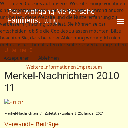
Wir nutzen Cookies auf unserer Website. Einige von ihnen
sind essenziell für den Betrieb der Seite, während andere
Paul Wolfgang Merkel'sche
uns helfen, diese Website und die Nutzererfahrung zu
Familienstiftung
verbessern (Tracking Cookies). Sie können selbst
entscheiden, ob Sie die Cookies zulassen möchten. Bitte
beachten Sie, dass bei einer Ablehnung womöglich nicht
mehr alle Funktionalitäten der Seite zur Verfügung stehen.
Untermenü
Akzeptieren
Ablehnen
Weitere Informationen
Impressum
Merkel-Nachrichten 2010
11
Merkel-Nachrichten
Zuletzt aktualisiert: 25. Januar 2021
Verwandte Beiträge