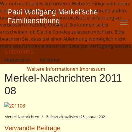
Wir nutzen Cookies auf unserer Website. Einige von ihnen
sind essenziell für den Betrieb der Seite, während andere
Paul Wolfgang Merkel'sche
uns helfen, diese Website und die Nutzererfahrung zu
Familienstiftung
verbessern (Tracking Cookies). Sie können selbst
entscheiden, ob Sie die Cookies zulassen möchten. Bitte
beachten Sie, dass bei einer Ablehnung womöglich nicht
mehr alle Funktionalitäten der Seite zur Verfügung stehen.
Untermenü
Akzeptieren
Ablehnen
Weitere Informationen
Impressum
Merkel-Nachrichten 2011
08
Merkel-Nachrichten
Zuletzt aktualisiert: 25. Januar 2021
Verwandte Beiträge