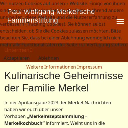
Wir nutzen Cookies auf unserer Website. Einige von ihnen
sind essenziell für den Betrieb der Seite, während andere
Paul Wolfgang Merkel'sche
uns helfen, diese Website und die Nutzererfahrung zu
Familienstiftung
verbessern (Tracking Cookies). Sie können selbst
entscheiden, ob Sie die Cookies zulassen möchten. Bitte
beachten Sie, dass bei einer Ablehnung womöglich nicht
mehr alle Funktionalitäten der Seite zur Verfügung stehen.
Untermenü
Akzeptieren
Ablehnen
Weitere Informationen
Impressum
Kulinarische Geheimnisse
der Familie Merkel
In der Aprilausgabe 2023 der Merkel-Nachrichten
haben wir euch über unser
Vorhaben
„Merkelrezeptsammlung –
Merkelkochbuch“
informiert. Weiht uns in die