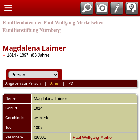
english
Familiendaten der Paul Wolfgang Merkelschen
Familienstiftung Nürnberg
Magdalena Laimer
1814 - 1897 (83 Jahre)
Angaben zur Person
|
Alles
|
PDF
Name
Magdalena
Laimer
Geburt
1814
Geschlecht
weiblich
Tod
1897
Personen-
I16991
Paul Wolfgang Merkel