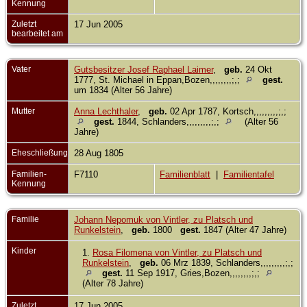
Kennung
Zuletzt
17 Jun 2005
bearbeitet am
Vater
Gutsbesitzer Josef Raphael Laimer
,
geb.
24 Okt
1777, St. Michael in Eppan,Bozen,,,,,,,,;,;
gest.
um 1834 (Alter 56 Jahre)
Mutter
Anna Lechthaler
,
geb.
02 Apr 1787, Kortsch,,,,,,,,,;,;
gest.
1844, Schlanders,,,,,,,,,;,;
(Alter 56
Jahre)
Eheschließung
28 Aug 1805
Familien-
F7110
Familienblatt
|
Familientafel
Kennung
Familie
Johann Nepomuk von Vintler, zu Platsch und
Runkelstein
,
geb.
1800
gest.
1847 (Alter 47 Jahre)
Kinder
1.
Rosa Filomena von Vintler, zu Platsch und
Runkelstein
,
geb.
06 Mrz 1839, Schlanders,,,,,,,,,;,;
gest.
11 Sep 1917, Gries,Bozen,,,,,,,,;,;
(Alter 78 Jahre)
Zuletzt
17 Jun 2005