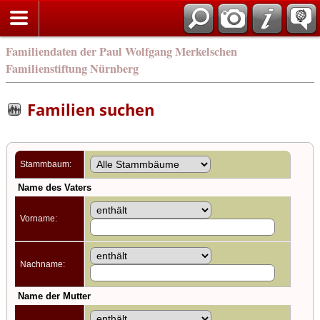
english
Familiendaten der Paul Wolfgang Merkelschen
Familienstiftung Nürnberg
Familien suchen
Stammbaum:
Name des Vaters
Vorname:
Nachname:
Name der Mutter