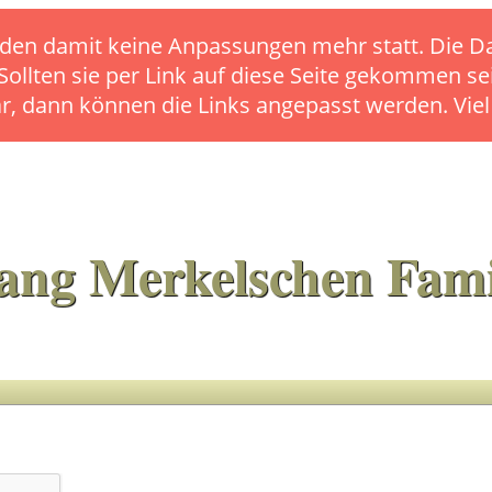
s finden damit keine Anpassungen mehr statt. Die
 Sollten sie per Link auf diese Seite gekommen se
ar, dann können die Links angepasst werden. Vie
ang Merkelschen Fami