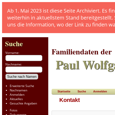
Ab 1. Mai 2023 ist diese Seite Archiviert. E
weiterhin in aktuellstem Stand bereitgestellt.
uns die Information, wo der Link zu finden w
Suche
Familiendaten der
Vorname:
Paul Wolfg
Nachname:
Erweiterte Suche
Nachnamen
Startseite
Suche
Anmelden
Anmelden
Aktuelles
Kontakt
Gesuchte Angaben
Fotos
Dokumente