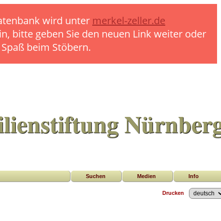
 Datenbank wird unter
merkel-zeller.de
in, bitte geben Sie den neuen Link weiter oder
l Spaß beim Stöbern.
lienstiftung Nürnber
Suchen
Medien
Info
Drucken