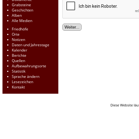
Grabsteine
Geschichten
Alben
Alle Medien
Friedhöfe
Orte
Notizen
Daten und Jahrestage
Kalender
Berichte
Quellen
Aufbewahrungsorte
Statistik
Sprache ändern
Lesezeichen
Kontakt
Diese Website läu