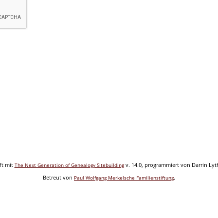
ft mit
v. 14.0, programmiert von Darrin Ly
The Next Generation of Genealogy Sitebuilding
Betreut von
.
Paul Wolfgang Merkelsche Familienstiftung