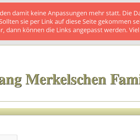
s finden damit keine Anpassungen mehr statt. Die
 Sollten sie per Link auf diese Seite gekommen se
ar, dann können die Links angepasst werden. Vie
ang Merkelschen Fami