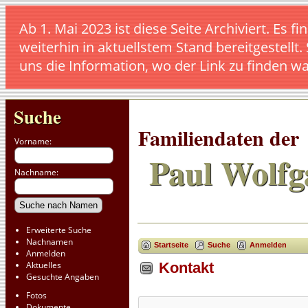
Ab 1. Mai 2023 ist diese Seite Archiviert. E
weiterhin in aktuellstem Stand bereitgestellt.
uns die Information, wo der Link zu finden w
Suche
Familiendaten der
Vorname:
Paul Wolfg
Nachname:
Erweiterte Suche
Nachnamen
Startseite
Suche
Anmelden
Anmelden
Aktuelles
Kontakt
Gesuchte Angaben
Fotos
Dokumente