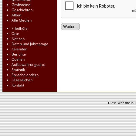
Grabsteine
Geschichten
Alben
Alle Medien
Friedhöfe
Orte
Notizen
Daten und Jahrestage
Kalender
Berichte
Quellen
Aufbewahrungsorte
Statistik
Sprache ändern
Lesezeichen
Kontakt
Diese Website läu