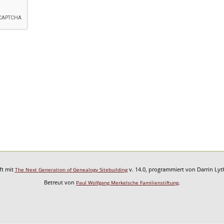
ft mit
v. 14.0, programmiert von Darrin Ly
The Next Generation of Genealogy Sitebuilding
Betreut von
.
Paul Wolfgang Merkelsche Familienstiftung