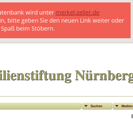
 Datenbank wird unter
merkel-zeller.de
in, bitte geben Sie den neuen Link weiter oder
l Spaß beim Stöbern.
lienstiftung Nürnber
Suchen
Medien