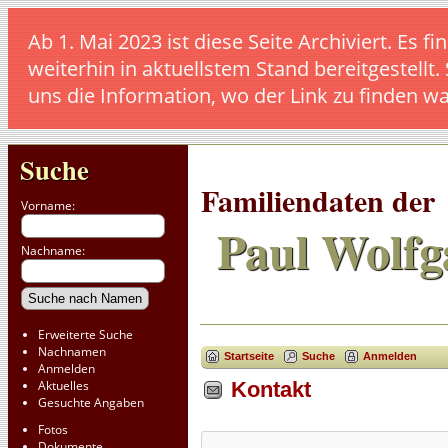
Ab 1. Mai 2023 ist diese Seite Archiviert. E
weiterhin in aktuellstem Stand bereitgestellt.
uns die Information, wo der Link zu finden w
Suche
Familiendaten der
Vorname:
Paul Wolfg
Nachname:
Erweiterte Suche
Nachnamen
Startseite
Suche
Anmelden
Anmelden
Aktuelles
Kontakt
Gesuchte Angaben
Fotos
Dokumente