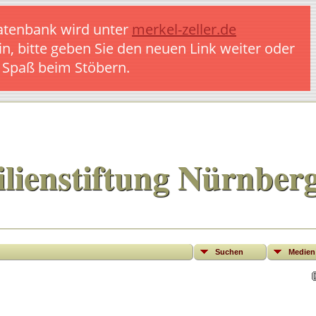
 Datenbank wird unter
merkel-zeller.de
in, bitte geben Sie den neuen Link weiter oder
l Spaß beim Stöbern.
lienstiftung Nürnber
Suchen
Medien