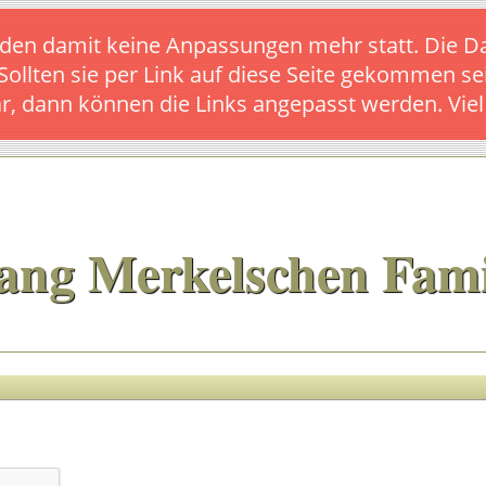
s finden damit keine Anpassungen mehr statt. Die
 Sollten sie per Link auf diese Seite gekommen se
ar, dann können die Links angepasst werden. Vie
ang Merkelschen Fami