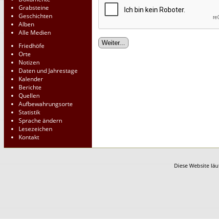
Grabsteine
Geschichten
Alben
Alle Medien
Friedhöfe
Orte
Notizen
Daten und Jahrestage
Kalender
Berichte
Quellen
Aufbewahrungsorte
Statistik
Sprache ändern
Lesezeichen
Kontakt
Diese Website läu