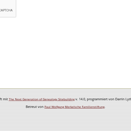
ft mit
v. 14.0, programmiert von Darrin Ly
The Next Generation of Genealogy Sitebuilding
Betreut von
.
Paul Wolfgang Merkelsche Familienstiftung