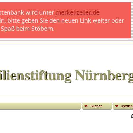
 Datenbank wird unter
merkel-zeller.de
in, bitte geben Sie den neuen Link weiter oder
l Spaß beim Stöbern.
lienstiftung Nürnber
Suchen
Medien