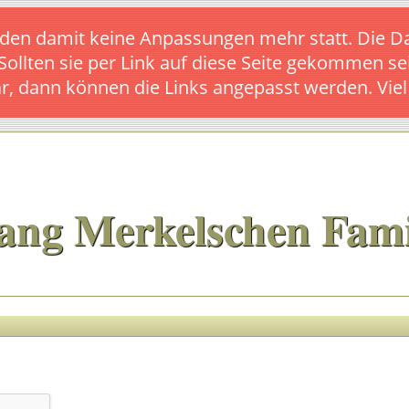
s finden damit keine Anpassungen mehr statt. Die
 Sollten sie per Link auf diese Seite gekommen se
ar, dann können die Links angepasst werden. Vie
ang Merkelschen Fami