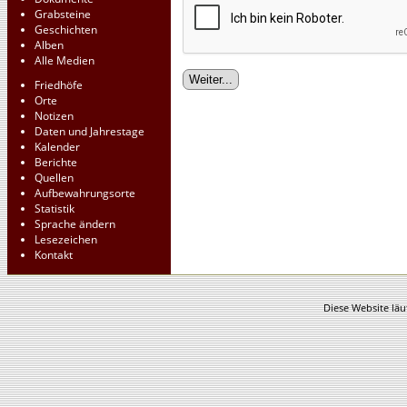
Grabsteine
Geschichten
Alben
Alle Medien
Friedhöfe
Orte
Notizen
Daten und Jahrestage
Kalender
Berichte
Quellen
Aufbewahrungsorte
Statistik
Sprache ändern
Lesezeichen
Kontakt
Diese Website läu