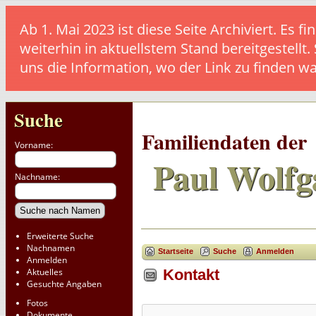
Ab 1. Mai 2023 ist diese Seite Archiviert. E
weiterhin in aktuellstem Stand bereitgestellt.
uns die Information, wo der Link zu finden w
Suche
Familiendaten der
Vorname:
Paul Wolfg
Nachname:
Erweiterte Suche
Nachnamen
Startseite
Suche
Anmelden
Anmelden
Aktuelles
Kontakt
Gesuchte Angaben
Fotos
Dokumente