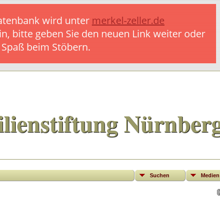
 Datenbank wird unter
merkel-zeller.de
in, bitte geben Sie den neuen Link weiter oder
l Spaß beim Stöbern.
lienstiftung Nürnber
Suchen
Medien