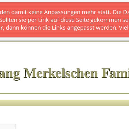
s finden damit keine Anpassungen mehr statt. Die
 Sollten sie per Link auf diese Seite gekommen se
ar, dann können die Links angepasst werden. Vie
ang Merkelschen Fami