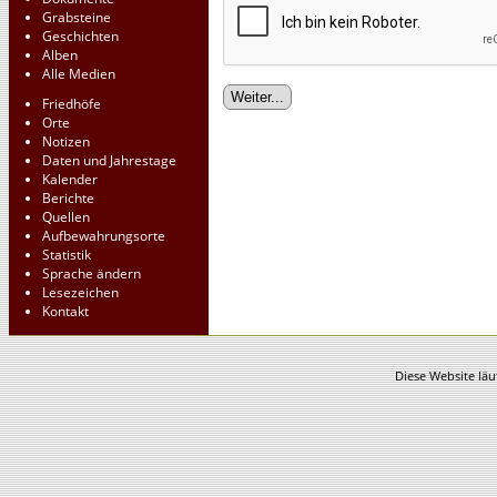
Grabsteine
Geschichten
Alben
Alle Medien
Friedhöfe
Orte
Notizen
Daten und Jahrestage
Kalender
Berichte
Quellen
Aufbewahrungsorte
Statistik
Sprache ändern
Lesezeichen
Kontakt
Diese Website läu