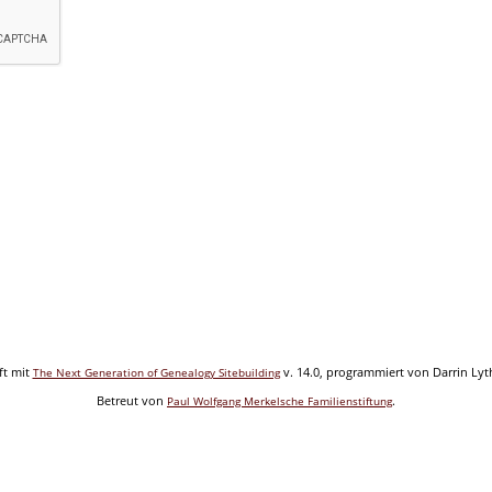
ft mit
v. 14.0, programmiert von Darrin Ly
The Next Generation of Genealogy Sitebuilding
Betreut von
.
Paul Wolfgang Merkelsche Familienstiftung