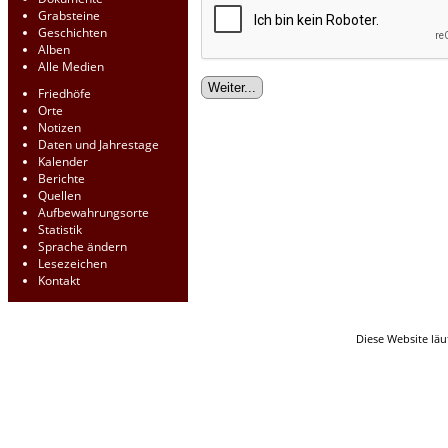
Grabsteine
Geschichten
Alben
Alle Medien
Friedhöfe
Orte
Notizen
Daten und Jahrestage
Kalender
Berichte
Quellen
Aufbewahrungsorte
Statistik
Sprache ändern
Lesezeichen
Kontakt
Diese Website läu