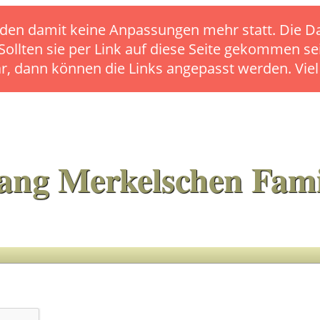
s finden damit keine Anpassungen mehr statt. Die
 Sollten sie per Link auf diese Seite gekommen se
ar, dann können die Links angepasst werden. Vie
ang Merkelschen Fami