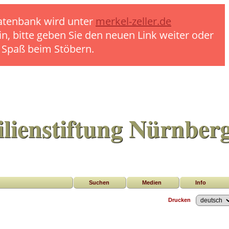
 Datenbank wird unter
merkel-zeller.de
in, bitte geben Sie den neuen Link weiter oder
l Spaß beim Stöbern.
lienstiftung Nürnber
Suchen
Medien
Info
Drucken