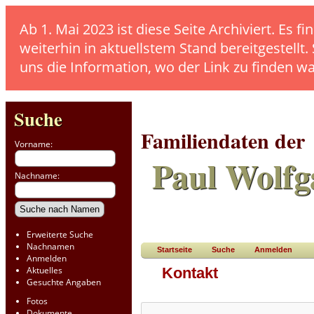
Ab 1. Mai 2023 ist diese Seite Archiviert. E
weiterhin in aktuellstem Stand bereitgestellt.
uns die Information, wo der Link zu finden w
Suche
Familiendaten der
Vorname:
Paul Wolfg
Nachname:
Erweiterte Suche
Nachnamen
Startseite
Suche
Anmelden
Anmelden
Aktuelles
Kontakt
Gesuchte Angaben
Fotos
Dokumente