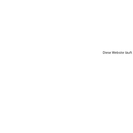
Kalender
Berichte
Quellen
Aufbewahrungsorte
Statistik
Sprache ändern
Lesezeichen
Kontakt
Diese Website läuft