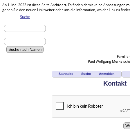
Ab 1. Mai 2023 ist diese Seite Archiviert. Es finden damit keine Anpassungen m
geben Sie den neuen Link weiter oder uns die Information, wo der Link zu find
Suche
Vorname:
Nachname:
Familie
Erweiterte Suche
Paul Wolfgang Merkelsche
Nachnamen
Anmelden
Aktuelles
Startseite
Suche
Anmelden
Gesuchte Angaben
Fotos
Kontakt
Dokumente
Grabsteine
Geschichten
Alben
Alle Medien
Friedhöfe
Orte
Notizen
Daten und Jahrestage