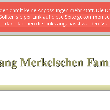
s finden damit keine Anpassungen mehr statt. Die
 Sollten sie per Link auf diese Seite gekommen se
ar, dann können die Links angepasst werden. Vie
ang Merkelschen Fami