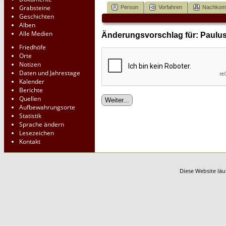
Grabsteine
Person
Vorfahren
Nachko
Geschichten
Alben
Alle Medien
Änderungsvorschlag für: Paulus 
Friedhöfe
Orte
Notizen
Daten und Jahrestage
Kalender
Berichte
Quellen
Aufbewahrungsorte
Statistik
Sprache ändern
Lesezeichen
Kontakt
Diese Website läu