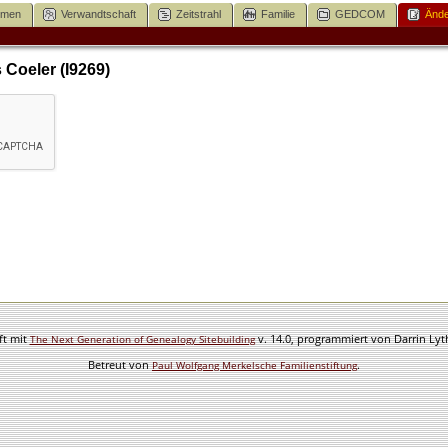
mmen
Verwandtschaft
Zeitstrahl
Familie
GEDCOM
Ände
Coeler (I9269)
ft mit
v. 14.0, programmiert von Darrin Ly
The Next Generation of Genealogy Sitebuilding
Betreut von
.
Paul Wolfgang Merkelsche Familienstiftung