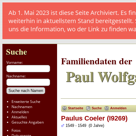
Ab 1. Mai 2023 ist diese Seite Archiviert. E
weiterhin in aktuellstem Stand bereitgestellt.
uns die Information, wo der Link zu finden w
Suche
Familiendaten der
Vorname:
Paul Wolfg
Nachname:
Erweiterte Suche
Nachnamen
Startseite
Suche
Anmelden
Anmelden
Aktuelles
Paulus Coeler (I9269)
Gesuchte Angaben
1549 - 1549 (0 Jahre)
Fotos
Dokumente