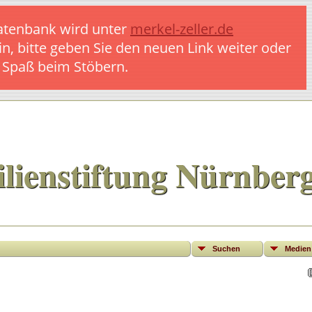
 Datenbank wird unter
merkel-zeller.de
in, bitte geben Sie den neuen Link weiter oder
l Spaß beim Stöbern.
lienstiftung Nürnber
Suchen
Medien