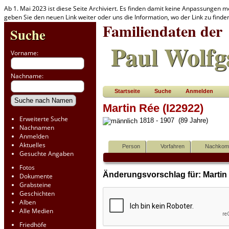
Ab 1. Mai 2023 ist diese Seite Archiviert. Es finden damit keine Anpassungen m
geben Sie den neuen Link weiter oder uns die Information, wo der Link zu find
Familiendaten der
Suche
Paul Wolfg
Vorname:
Nachname:
Startseite
Suche
Anmelden
Martin Rée (I22922)
Erweiterte Suche
1818 - 1907 (89 Jahre)
Nachnamen
Anmelden
Aktuelles
Person
Vorfahren
Nachko
Gesuchte Angaben
Fotos
Änderungsvorschlag für: Martin 
Dokumente
Grabsteine
Geschichten
Alben
Alle Medien
Friedhöfe