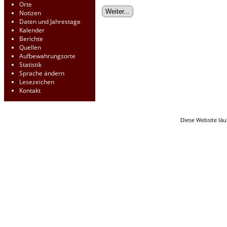
Orte
Notizen
Daten und Jahrestage
Kalender
Berichte
Quellen
Aufbewahrungsorte
Statistik
Sprache ändern
Lesezeichen
Kontakt
Diese Website läu