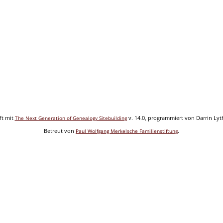
ft mit
v. 14.0, programmiert von Darrin Ly
The Next Generation of Genealogy Sitebuilding
Betreut von
.
Paul Wolfgang Merkelsche Familienstiftung