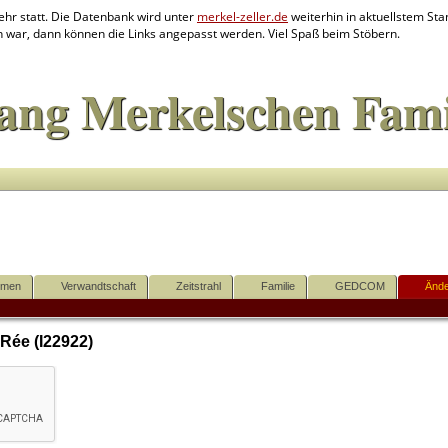
ehr statt. Die Datenbank wird unter
merkel-zeller.de
weiterhin in aktuellstem Stan
en war, dann können die Links angepasst werden. Viel Spaß beim Stöbern.
ang Merkelschen Fami
mmen
Verwandtschaft
Zeitstrahl
Familie
GEDCOM
Ände
Rée (I22922)