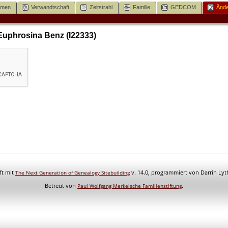
mmen
Verwandtschaft
Zeitstrahl
Familie
GEDCOM
Ände
Euphrosina Benz (I22333)
ft mit
v. 14.0, programmiert von Darrin Ly
The Next Generation of Genealogy Sitebuilding
Betreut von
.
Paul Wolfgang Merkelsche Familienstiftung