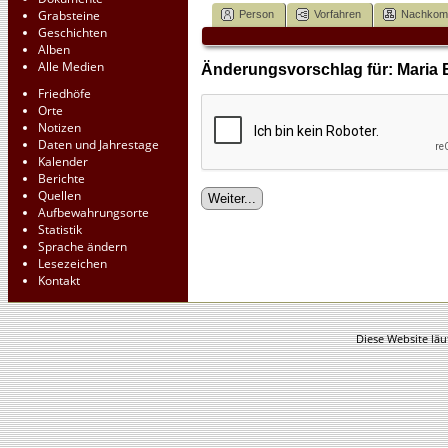
Grabsteine
Person
Vorfahren
Nachko
Geschichten
Alben
Alle Medien
Änderungsvorschlag für: Maria 
Friedhöfe
Orte
Notizen
Daten und Jahrestage
Kalender
Berichte
Quellen
Aufbewahrungsorte
Statistik
Sprache ändern
Lesezeichen
Kontakt
Diese Website läu