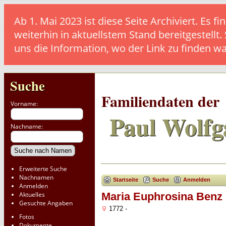
Ab 1. Mai 2023 ist diese Seite Archiviert. E
weiterhin in aktuellstem Stand bereitgestellt.
uns die Information, wo der Link zu finden w
Suche
Familiendaten der
Vorname:
Paul Wolfg
Nachname:
Erweiterte Suche
Nachnamen
Startseite
Suche
Anmelden
Anmelden
Aktuelles
Maria Euphrosina Benz 
Gesuchte Angaben
1772 -
Fotos
Dokumente