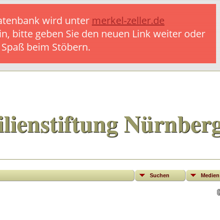
 Datenbank wird unter
merkel-zeller.de
in, bitte geben Sie den neuen Link weiter oder
l Spaß beim Stöbern.
lienstiftung Nürnber
Suchen
Medien