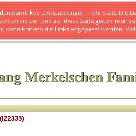
s finden damit keine Anpassungen mehr statt. Die
 Sollten sie per Link auf diese Seite gekommen se
ar, dann können die Links angepasst werden. Vie
ang Merkelschen Fami
(I22333)