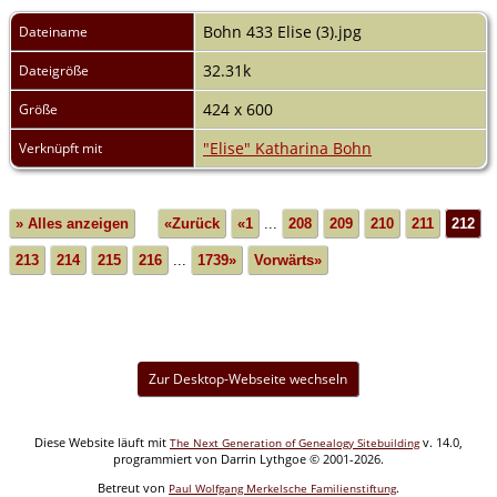
Bohn 433 Elise (3).jpg
Dateiname
32.31k
Dateigröße
424 x 600
Größe
"Elise" Katharina Bohn
Verknüpft mit
» Alles anzeigen
«Zurück
«1
...
208
209
210
211
212
213
214
215
216
...
1739»
Vorwärts»
Zur Desktop-Webseite wechseln
Diese Website läuft mit
v. 14.0,
The Next Generation of Genealogy Sitebuilding
programmiert von Darrin Lythgoe © 2001-2026.
Betreut von
.
Paul Wolfgang Merkelsche Familienstiftung