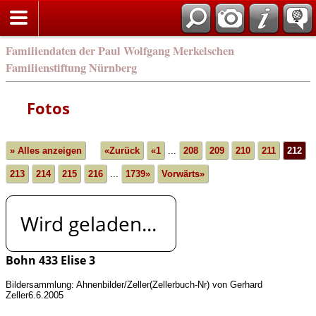
english
Familiendaten der Paul Wolfgang Merkelschen
Familienstiftung Nürnberg
Fotos
» Alles anzeigen
«Zurück
«1
...
208
209
210
211
212
213
214
215
216
...
1739»
Vorwärts»
Wird geladen...
Bohn 433 Elise 3
Bildersammlung: Ahnenbilder/Zeller(Zellerbuch-Nr) von Gerhard
Zeller6.6.2005