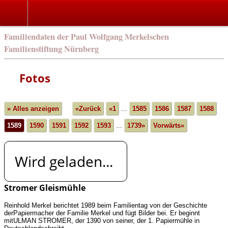
english
Familiendaten der Paul Wolfgang Merkelschen
Familienstiftung Nürnberg
Fotos
» Alles anzeigen
«Zurück
«1
...
1585
1586
1587
1588
1589
1590
1591
1592
1593
...
1739»
Vorwärts»
Wird geladen...
Stromer Gleismühle
Reinhold Merkel berichtet 1989 beim Familientag von der Geschichte
derPapiermacher der Familie Merkel und fügt Bilder bei. Er beginnt
mitULMAN STROMER, der 1390 von seiner, der 1. Papiermühle in