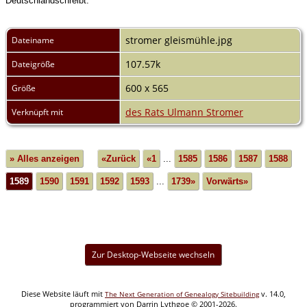
Deutschlandschreibt.
stromer gleismühle.jpg
Dateiname
107.57k
Dateigröße
600 x 565
Größe
des Rats Ulmann Stromer
Verknüpft mit
» Alles anzeigen
«Zurück
«1
...
1585
1586
1587
1588
1589
1590
1591
1592
1593
...
1739»
Vorwärts»
Zur Desktop-Webseite wechseln
Diese Website läuft mit
v. 14.0,
The Next Generation of Genealogy Sitebuilding
programmiert von Darrin Lythgoe © 2001-2026.