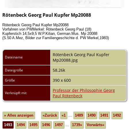
Rötenbeck Georg Paul Kupfer Mp20088
Rötenbeck Georg Paul Kupfer Mp20088
Vorfahren von PWMerkel: Rötenbeck Georg Paul (18)
Kupferstich 14,5x9,5 W.P.Kilian, German.Mus. Mp 20088
(S.50 A.Mez, Bilder zur Familiengeschichte d. PW Merkel,1983)
Rötenbeck Georg Paul Kupfer
Dateiname
Mp20088.jpg
58.26k
Dateigröße
390 x 600
Größe
Professor der Philosophie Georg
Verknüpft mit
Paul Rötenbeck
» Alles anzeigen
«Zurück
«1
...
1489
1490
1491
1492
1493
1494
1495
1496
1497
...
1739»
Vorwärts»