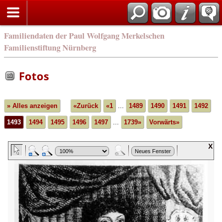
english
Familiendaten der Paul Wolfgang Merkelschen
Familienstiftung Nürnberg
Fotos
» Alles anzeigen
«Zurück
«1
...
1489
1490
1491
1492
1493
1494
1495
1496
1497
...
1739»
Vorwärts»