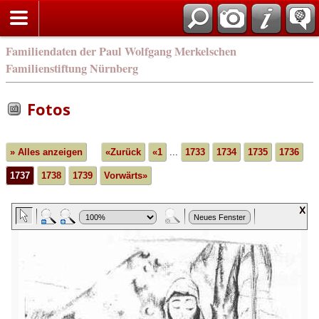
english
Familiendaten der Paul Wolfgang Merkelschen
Familienstiftung Nürnberg
Fotos
» Alles anzeigen
«Zurück
«1
...
1733
1734
1735
1736
1737
1738
1739
Vorwärts»