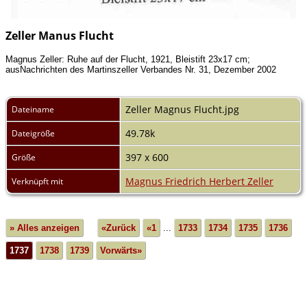
Zeller Manus Flucht
Magnus Zeller: Ruhe auf der Flucht, 1921, Bleistift 23x17 cm;
ausNachrichten des Martinszeller Verbandes Nr. 31, Dezember 2002
Zeller Magnus Flucht.jpg
Dateiname
49.78k
Dateigröße
397 x 600
Größe
Magnus Friedrich Herbert Zeller
Verknüpft mit
» Alles anzeigen
«Zurück
«1
...
1733
1734
1735
1736
1737
1738
1739
Vorwärts»