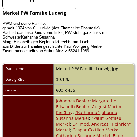
Merkel PW Familie Ludwig
PWM und seine Familie,
gemalt 1974 von C. Ludwig (das Zimmer ist Phantasie)
Paul ist das linke Kind vorne links; PW steht ganz links mit
SchwesterKatharina Susanna
Marg. Elisabeth geb.Bepler sitzt rechts am Tisch
aus Bilder zur Familiengeschichte Paul Wolfgang Merkel
Zusammengestellt von Arthur Mez VI55241 1983
Merkel P W Familie Ludwig.jpg
Dateiname
39.12k
Dateigröße
600 x 435
Größe
Johannes Bepler
;
Margarethe
Elisabeth Bepler
;
August Martin
Kießling
;
"Katharina" Johanna
Susanna Merkel
;
"Paul" Gottlieb
Merkel
;
Dr. med. Andreas "Heinrich"
Merkel
;
Caspar Gottlieb Merkel
;
Catharina Susanne Merkel
;
Eibert