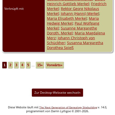
Heinrich Gottlieb Merkel
;
Friedrich
Merkel
;
Rektor Georg Nikolaus
Verknüpft mit
Merkel
;
Johann (Hanni) Merkel
;
Maria Elisabeth Merkel
;
Maria
Hedwig Merkel
;
Paul Wolfgang
Merkel
;
Susanne Margarethe
Doroth. Merkel
;
Maria Magdalena
Merz
;
Johann Christoph von
Schückher
;
Susanna Margaretha
Dorothea Spieß
1
2
3
4
5
...
15»
Vorwärts»
Zur Desktop-Webseite wechseln
Diese Website läuft mit
v. 14.0,
The Next Generation of Genealogy Sitebuilding
programmiert von Darrin Lythgoe © 2001-2026.