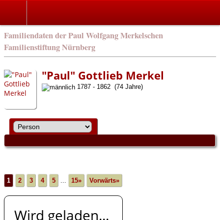
english
Familiendaten der Paul Wolfgang Merkelschen
Familienstiftung Nürnberg
"Paul" Gottlieb Merkel
1787 - 1862 (74 Jahre)
1
2
3
4
5
...
15»
Vorwärts»
Wird geladen...