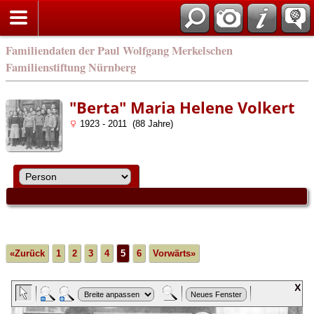
english
Familiendaten der Paul Wolfgang Merkelschen
Familienstiftung Nürnberg
"Berta" Maria Helene Volkert
1923 - 2011 (88 Jahre)
«Zurück
1
2
3
4
5
6
Vorwärts»