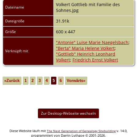
Volkert Gottlieb mit Familie des
Dateiname
Sohnes.jpg
31.91k
Dateigröße
600 x 447
Größe
"Antonie" Luise Marie Naegelsbach
;
"Berta" Maria Helene Volkert
;
Verknüpft mit
"Gottlieb" Heinrich Leonhard
Volkert
;
Friedrich Ernst Volkert
«Zurück
1
2
3
4
5
6
Vorwärts»
Zur Desktop-Webseite wechseln
Diese Website läuft mit
v. 14.0,
The Next Generation of Genealogy Sitebuilding
programmiert von Darrin Lythgoe © 2001-2026.