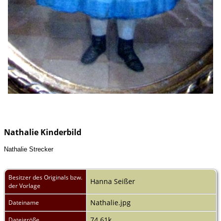
Nathalie Kinderbild
Nathalie Strecker
Besitzer des Originals bzw.
Hanna Seißer
der Vorlage
Nathalie.jpg
Dateiname
74.61k
Dateigröße