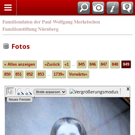
english
Familiendaten der Paul Wolfgang Merkelschen
Familienstiftung Nürnberg
Fotos
» Alles anzeigen
«Zurück
«1
...
845
846
847
848
849
850
851
852
853
...
1739»
Vorwärts»