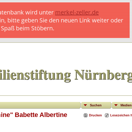
 Datenbank wird unter
merkel-zeller.de
in, bitte geben Sie den neuen Link weiter oder
l Spaß beim Stöbern.
lienstiftung Nürnber
Suchen
Medien
ine" Babette Albertine
Drucken
Lesezeichen 