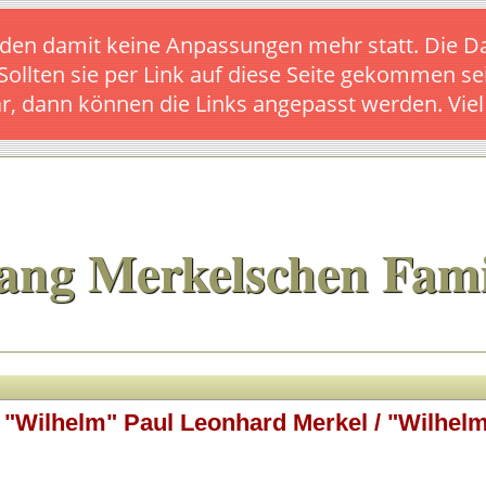
s finden damit keine Anpassungen mehr statt. Die
 Sollten sie per Link auf diese Seite gekommen se
ar, dann können die Links angepasst werden. Vie
ang Merkelschen Fami
t "Wilhelm" Paul Leonhard Merkel / "Wilhelm