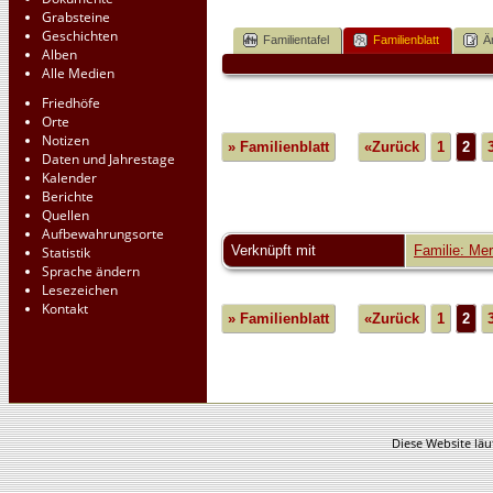
Grabsteine
Geschichten
Familientafel
Familienblatt
Ä
Alben
Alle Medien
Friedhöfe
Orte
Notizen
» Familienblatt
«Zurück
1
2
Daten und Jahrestage
Kalender
Berichte
Quellen
Aufbewahrungsorte
Verknüpft mit
Familie: Me
Statistik
Sprache ändern
Lesezeichen
Kontakt
» Familienblatt
«Zurück
1
2
Diese Website läu