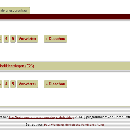
nderungsvorschlag
3
4
5
Vorwärts»
» Diaschau
rkel/Heerdegen (F26)
3
4
5
Vorwärts»
» Diaschau
ft mit
v. 14.0, programmiert von Darrin Ly
The Next Generation of Genealogy Sitebuilding
Betreut von
.
Paul Wolfgang Merkelsche Familienstiftung