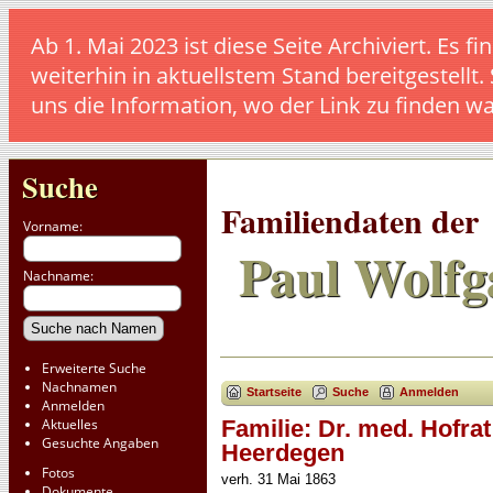
Ab 1. Mai 2023 ist diese Seite Archiviert. E
weiterhin in aktuellstem Stand bereitgestellt.
uns die Information, wo der Link zu finden w
Suche
Familiendaten der
Vorname:
Paul Wolfg
Nachname:
Erweiterte Suche
Nachnamen
Startseite
Suche
Anmelden
Anmelden
Aktuelles
Familie: Dr. med. Hofra
Gesuchte Angaben
Heerdegen
Fotos
verh. 31 Mai 1863
Dokumente