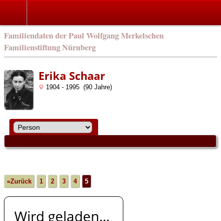
english
Familiendaten der Paul Wolfgang Merkelschen
Familienstiftung Nürnberg
Erika Schaar
1904 - 1995 (90 Jahre)
«Zurück
1
2
3
4
5
Wird geladen...