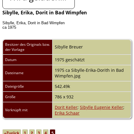
Sibylle, Erika, Dorit in Bad Wimpfen
Sibylle, Erika, Dorit in Bad Wimpfen
ca 1975
Besitzer des Originals bzw.
Sibylle Breuer
der Vorlage
1975 geschätzt
Datum
1975 ca Sibylle-Erika-Dorith in Bad
Dateiname
Wimpfen.jpg
542.49k
Dateigröße
786 x 932
Größe
Dorit Keller
;
Sibylle Eugenie Keller
;
Verknüpft mit
Erika Schaar
«Zurück
1
2
3
4
5