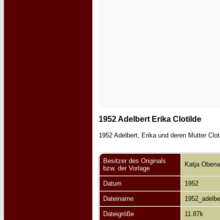
1952 Adelbert Erika Clotilde
1952 Adelbert, Erika und deren Mutter Clo
Besitzer des Originals
Katja Oben
bzw. der Vorlage
Datum
1952
Dateiname
1952_adelber
Dateigröße
11.87k