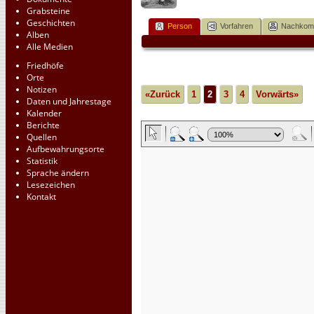
Grabsteine
Geschichten
Person
Vorfahren
Nachko
Alben
Alle Medien
Friedhöfe
Orte
Notizen
«Zurück
1
2
3
4
Vorwärts»
Daten und Jahrestage
Kalender
Berichte
Quellen
Aufbewahrungsorte
Statistik
Sprache ändern
Lesezeichen
Kontakt