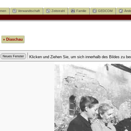
mmen
Verwandtschaft
Zeitstrahl
Familie
GEDCOM
Ände
» Diaschau