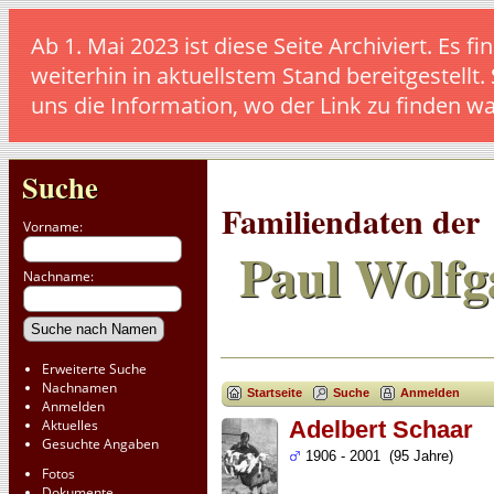
Ab 1. Mai 2023 ist diese Seite Archiviert. E
weiterhin in aktuellstem Stand bereitgestellt.
uns die Information, wo der Link zu finden w
Suche
Familiendaten der
Vorname:
Paul Wolfg
Nachname:
Erweiterte Suche
Nachnamen
Startseite
Suche
Anmelden
Anmelden
Aktuelles
Adelbert Schaar
Gesuchte Angaben
1906 - 2001 (95 Jahre)
Fotos
Dokumente