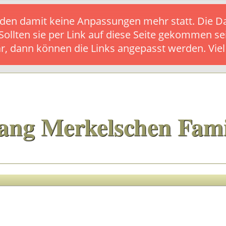
s finden damit keine Anpassungen mehr statt. Die
 Sollten sie per Link auf diese Seite gekommen se
ar, dann können die Links angepasst werden. Vie
ang Merkelschen Fami