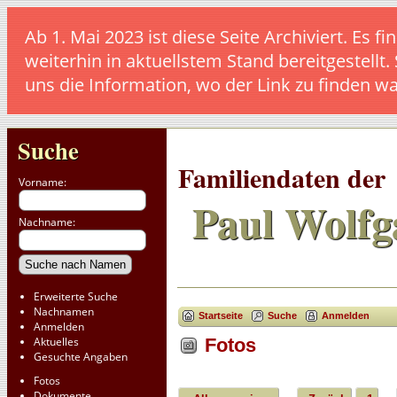
Ab 1. Mai 2023 ist diese Seite Archiviert. E
weiterhin in aktuellstem Stand bereitgestellt.
uns die Information, wo der Link zu finden w
Suche
Familiendaten der
Vorname:
Paul Wolfg
Nachname:
Erweiterte Suche
Nachnamen
Startseite
Suche
Anmelden
Anmelden
Aktuelles
Fotos
Gesuchte Angaben
Fotos
Dokumente