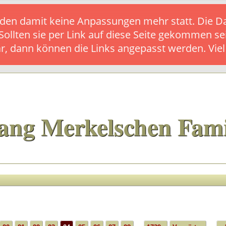
s finden damit keine Anpassungen mehr statt. Die
 Sollten sie per Link auf diese Seite gekommen se
ar, dann können die Links angepasst werden. Vie
ang Merkelschen Fami