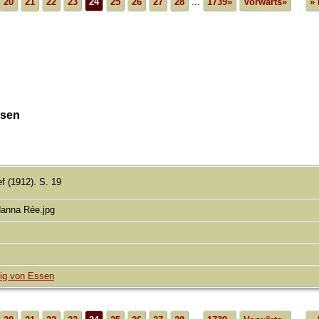
20
21
22
23
24
25
26
27
28
...
1739»
Vorwärts»
»
ssen
f (1912). S. 19
anna Rée.jpg
ig von Essen