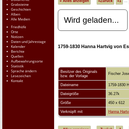
» Alles anzeigen
«Zurück
«1
...
Grabsteine
Geschichten
Alben
Wird geladen...
Alle Medien
Friedhöfe
Orte
Notizen
Daten und Jahrestage
1759-1830 Hanna Hartvig von E
Kalender
Berichte
Quellen
Aufbewahrungsorte
Statistik
Sprache ändern
Besitzer des Originals
Fischer Jose
Lesezeichen
bzw. der Vorlage
Kontakt
Dateiname
1759-1830 H
Dateigröße
36.27k
Größe
450 x 612
Verknüpft mit
Hanna Hartv