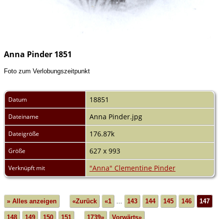
Anna Pinder 1851
Foto zum Verlobungszeitpunkt
18851
Datum
Anna Pinder.jpg
Dateiname
176.87k
Dateigröße
627 x 993
Größe
"Anna" Clementine Pinder
Verknüpft mit
» Alles anzeigen
«Zurück
«1
...
143
144
145
146
147
148
149
150
151
...
1739»
Vorwärts»