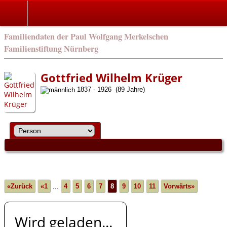
english
Familiendaten der Paul Wolfgang Merkelschen
Familienstiftung Nürnberg
Gottfried Wilhelm Krüger
1837 - 1926 (89 Jahre)
«Zurück
«1
...
4
5
6
7
8
9
10
11
Vorwärts»
Wird geladen...