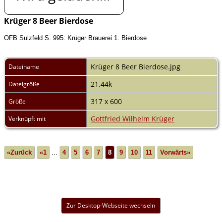
Krüger 8 Beer Bierdose
OFB Sulzfeld S. 995: Krüger Brauerei 1. Bierdose
Krüger 8 Beer Bierdose.jpg
Dateiname
21.44k
Dateigröße
317 x 600
Größe
Gottfried Wilhelm Krüger
Verknüpft mit
«Zurück
«1
...
4
5
6
7
8
9
10
11
Vorwärts»
Zur Desktop-Webseite wechseln