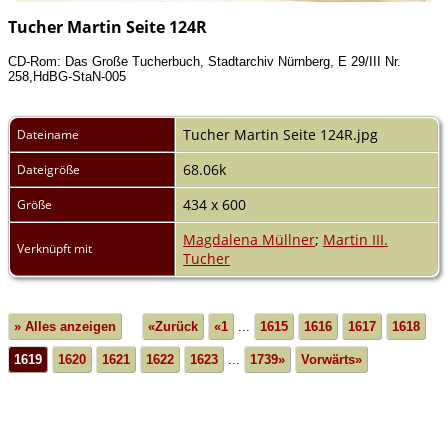
Tucher Martin Seite 124R
CD-Rom: Das Große Tucherbuch, Stadtarchiv Nürnberg, E 29/III Nr.
258,HdBG-StaN-005
Tucher Martin Seite 124R.jpg
Dateiname
68.06k
Dateigröße
434 x 600
Größe
Magdalena Müllner
;
Martin III.
Verknüpft mit
Tucher
» Alles anzeigen
«Zurück
«1
...
1615
1616
1617
1618
1619
1620
1621
1622
1623
...
1739»
Vorwärts»