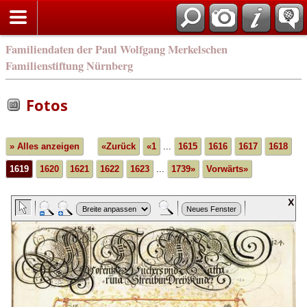
english
Familiendaten der Paul Wolfgang Merkelschen
Familienstiftung Nürnberg
Fotos
» Alles anzeigen
«Zurück
«1
...
1615
1616
1617
1618
1619
1620
1621
1622
1623
...
1739»
Vorwärts»