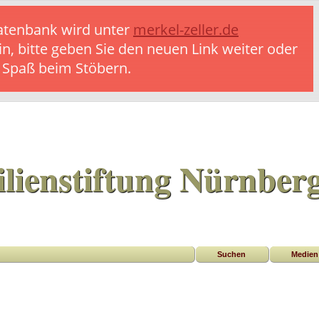
 Datenbank wird unter
merkel-zeller.de
in, bitte geben Sie den neuen Link weiter oder
l Spaß beim Stöbern.
lienstiftung Nürnber
Suchen
Medien