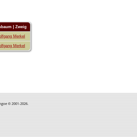
baum | Zweig
lfgang Merkel
lfgang Merkel
thgoe © 2001-2026.