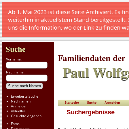
Ab 1. Mai 2023 ist diese Seite Archiviert. E
weiterhin in aktuellstem Stand bereitgestellt.
uns die Information, wo der Link zu finden w
Suche
Familiendaten der
Vorname:
Paul Wolfg
Nachname:
Erweiterte Suche
Nachnamen
Startseite
Suche
Anmelden
Anmelden
Aktuelles
Suchergebnisse
Gesuchte Angaben
Fotos
Dokumente