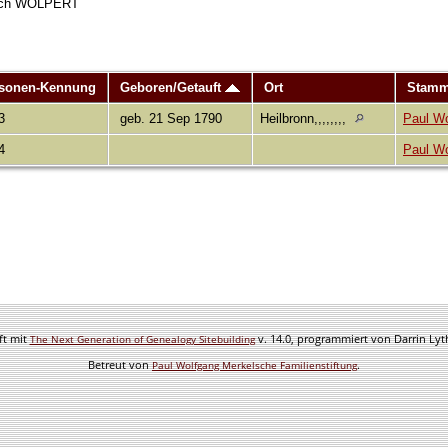
leich WOLPERT
sonen-Kennung
Geboren/Getauft
Ort
Stamm
3
geb. 21 Sep 1790
Heilbronn,,,,,,,,
Paul Wo
4
Paul Wo
ft mit
v. 14.0, programmiert von Darrin Ly
The Next Generation of Genealogy Sitebuilding
Betreut von
.
Paul Wolfgang Merkelsche Familienstiftung