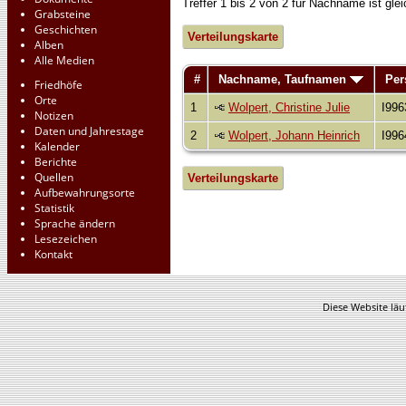
Treffer 1 bis 2 von 2 für Nachname ist g
Grabsteine
Geschichten
Verteilungskarte
Alben
Alle Medien
#
Nachname, Taufnamen
Per
Friedhöfe
Orte
1
Wolpert, Christine Julie
I996
Notizen
Daten und Jahrestage
2
Wolpert, Johann Heinrich
I996
Kalender
Berichte
Quellen
Verteilungskarte
Aufbewahrungsorte
Statistik
Sprache ändern
Lesezeichen
Kontakt
Diese Website läu