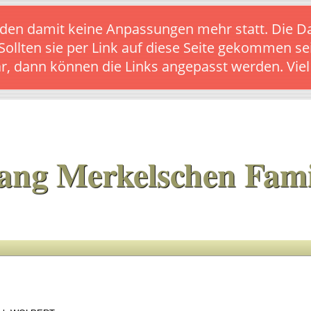
s finden damit keine Anpassungen mehr statt. Die
 Sollten sie per Link auf diese Seite gekommen se
ar, dann können die Links angepasst werden. Vie
ang Merkelschen Fami