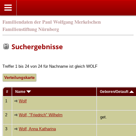
Familiendaten der Paul Wolfgang Merkelschen
Familienstiftung Nürnberg
Suchergebnisse
Treffer 1 bis 24 von 24 für Nachname ist gleich WOLF
Verteilungskarte
#
Name
Geboren/Getauft
1
Wolf
2
Wolf, "Friedrich" Wilhelm
get.
3
Wolf, Anna Katharina