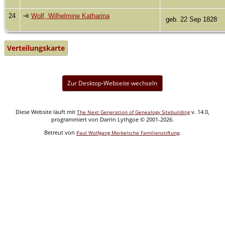
24
Wolf, Wilhelmine Katharina
geb. 22 Sep 1828
Verteilungskarte
Zur Desktop-Webseite wechseln
Diese Website läuft mit
v. 14.0,
The Next Generation of Genealogy Sitebuilding
programmiert von Darrin Lythgoe © 2001-2026.
Betreut von
.
Paul Wolfgang Merkelsche Familienstiftung