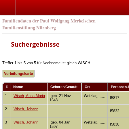
Familiendaten der Paul Wolfgang Merkelschen
Familienstiftung Nürnberg
Suchergebnisse
Treffer 1 bis 5 von 5 für Nachname ist gleich WISCH
Verteilungskarte
#
Name
Geboren/Getauft
Ort
Personen-
1
Wisch, Anna Maria
geb. 21 Nov
Wetzlar,,,,,,,,
I5817
1648
2
Wisch, Johann
I5832
3
Wisch, Johann
geb. 04 Jan
Wetzlar,,,,,,,,
I5830
1597