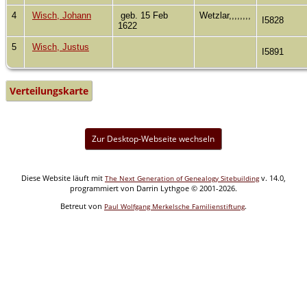
4
Wisch, Johann
geb. 15 Feb
Wetzlar,,,,,,,,
I5828
1622
5
Wisch, Justus
I5891
Verteilungskarte
Zur Desktop-Webseite wechseln
Diese Website läuft mit
v. 14.0,
The Next Generation of Genealogy Sitebuilding
programmiert von Darrin Lythgoe © 2001-2026.
Betreut von
.
Paul Wolfgang Merkelsche Familienstiftung