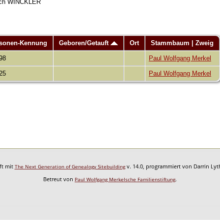
leich WINCKLER
sonen-Kennung
Geboren/Getauft
Ort
Stammbaum | Zweig
98
Paul Wolfgang Merkel
25
Paul Wolfgang Merkel
ft mit
v. 14.0, programmiert von Darrin Ly
The Next Generation of Genealogy Sitebuilding
Betreut von
.
Paul Wolfgang Merkelsche Familienstiftung