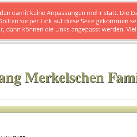
s finden damit keine Anpassungen mehr statt. Die
 Sollten sie per Link auf diese Seite gekommen se
ar, dann können die Links angepasst werden. Vie
ang Merkelschen Fami