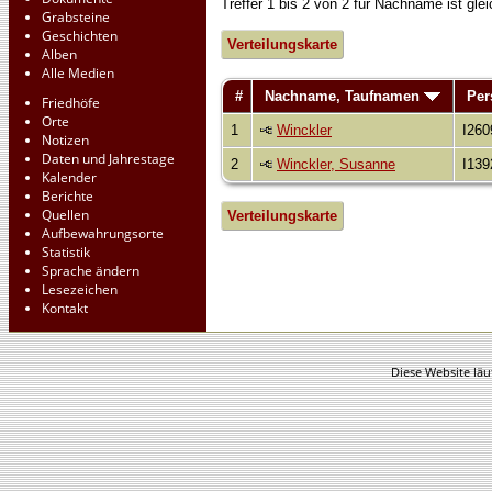
Treffer 1 bis 2 von 2 für Nachname ist g
Grabsteine
Geschichten
Verteilungskarte
Alben
Alle Medien
#
Nachname, Taufnamen
Per
Friedhöfe
Orte
1
Winckler
I260
Notizen
Daten und Jahrestage
2
Winckler, Susanne
I139
Kalender
Berichte
Quellen
Verteilungskarte
Aufbewahrungsorte
Statistik
Sprache ändern
Lesezeichen
Kontakt
Diese Website läu