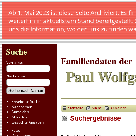
Ab 1. Mai 2023 ist diese Seite Archiviert. E
weiterhin in aktuellstem Stand bereitgestellt.
uns die Information, wo der Link zu finden w
Suche
Familiendaten der
Vorname:
Paul Wolfg
Nachname:
Erweiterte Suche
Nachnamen
Startseite
Suche
Anmelden
Anmelden
Aktuelles
Suchergebnisse
Gesuchte Angaben
Fotos
Dokumente