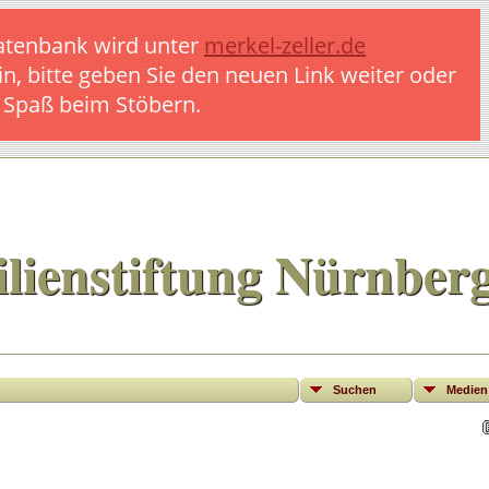
 Datenbank wird unter
merkel-zeller.de
in, bitte geben Sie den neuen Link weiter oder
l Spaß beim Stöbern.
lienstiftung Nürnber
Suchen
Medien