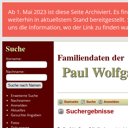
Ab 1. Mai 2023 ist diese Seite Archiviert. E
weiterhin in aktuellstem Stand bereitgestellt.
uns die Information, wo der Link zu finden w
Suche
Familiendaten der
Vorname:
Paul Wolfg
Nachname:
Erweiterte Suche
Nachnamen
Startseite
Suche
Anmelden
Anmelden
Aktuelles
Suchergebnisse
Gesuchte Angaben
Fotos
Dokumente