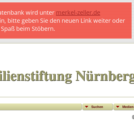
 Datenbank wird unter
merkel-zeller.de
in, bitte geben Sie den neuen Link weiter oder
l Spaß beim Stöbern.
lienstiftung Nürnber
Suchen
Medien