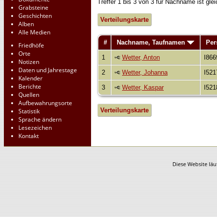
Treffer 1 bis 3 von 3 für Nachname ist g
Grabsteine
Geschichten
Verteilungskarte
Alben
Alle Medien
#
Nachname, Taufnamen
Per
Friedhöfe
Orte
1
Wetter, Anton
I866
Notizen
Daten und Jahrestage
2
Wetter, Johanna
I521
Kalender
Berichte
3
Wetter, Kaspar
I521
Quellen
Aufbewahrungsorte
Verteilungskarte
Statistik
Sprache ändern
Lesezeichen
Kontakt
Diese Website läu