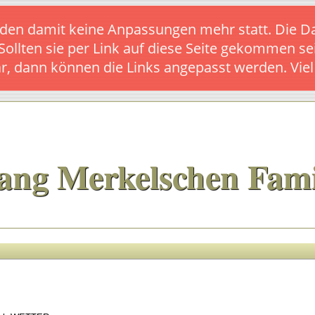
s finden damit keine Anpassungen mehr statt. Die
 Sollten sie per Link auf diese Seite gekommen se
ar, dann können die Links angepasst werden. Vie
ang Merkelschen Fami