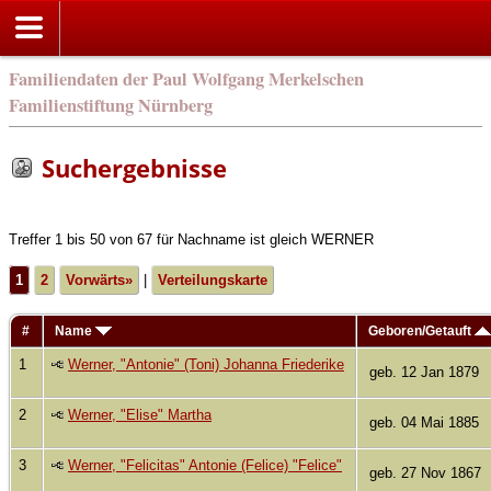
Familiendaten der Paul Wolfgang Merkelschen
Familienstiftung Nürnberg
Suchergebnisse
Treffer 1 bis 50 von 67 für Nachname ist gleich WERNER
1
2
Vorwärts»
|
Verteilungskarte
#
Name
Geboren/Getauft
1
Werner, "Antonie" (Toni) Johanna Friederike
geb. 12 Jan 1879
2
Werner, "Elise" Martha
geb. 04 Mai 1885
3
Werner, "Felicitas" Antonie (Felice) "Felice"
geb. 27 Nov 1867