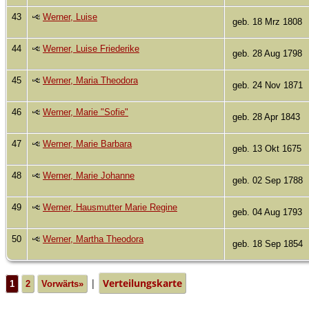
43
Werner, Luise
geb. 18 Mrz 1808
44
Werner, Luise Friederike
geb. 28 Aug 1798
45
Werner, Maria Theodora
geb. 24 Nov 1871
46
Werner, Marie "Sofie"
geb. 28 Apr 1843
47
Werner, Marie Barbara
geb. 13 Okt 1675
48
Werner, Marie Johanne
geb. 02 Sep 1788
49
Werner, Hausmutter Marie Regine
geb. 04 Aug 1793
50
Werner, Martha Theodora
geb. 18 Sep 1854
|
Verteilungskarte
1
2
Vorwärts»