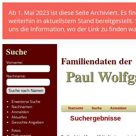
Ab 1. Mai 2023 ist diese Seite Archiviert. E
weiterhin in aktuellstem Stand bereitgestellt.
uns die Information, wo der Link zu finden w
Suche
Familiendaten der
Vorname:
Paul Wolfg
Nachname:
Erweiterte Suche
Nachnamen
Startseite
Suche
Anmelden
Anmelden
Aktuelles
Suchergebnisse
Gesuchte Angaben
Fotos
Dokumente