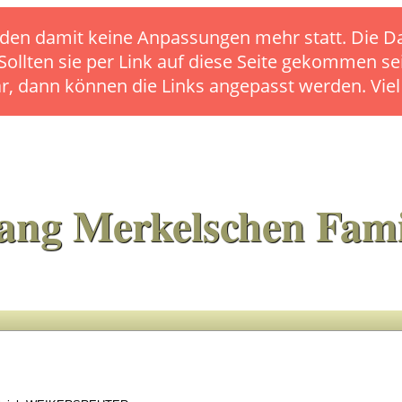
s finden damit keine Anpassungen mehr statt. Die
 Sollten sie per Link auf diese Seite gekommen se
ar, dann können die Links angepasst werden. Vie
ang Merkelschen Fami