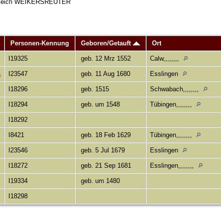
st gleich WEIKERSREUTER
Personen-Kennung
Geboren/Getauft
Ort
I19325
geb. 12 Mrz 1552
Calw,,,,,,,,
a
I23547
geb. 11 Aug 1680
Esslingen
I18296
geb. 1515
Schwabach,,,,,,,,
I18294
geb. um 1548
Tübingen,,,,,,,,
I18292
I8421
geb. 18 Feb 1629
Tübingen,,,,,,,,
I23546
geb. 5 Jul 1679
Esslingen
I18272
geb. 21 Sep 1681
Esslingen,,,,,,,,
I19334
geb. um 1480
I18298