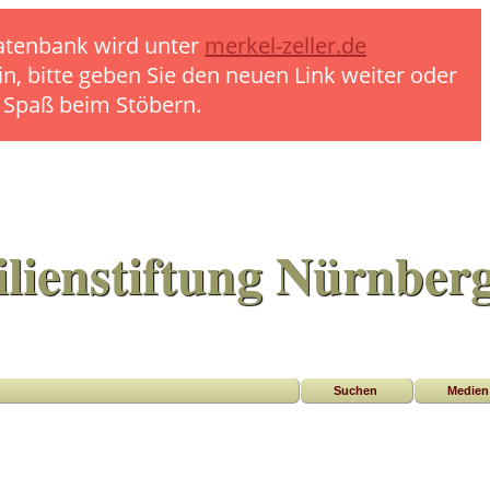
 Datenbank wird unter
merkel-zeller.de
in, bitte geben Sie den neuen Link weiter oder
l Spaß beim Stöbern.
lienstiftung Nürnber
Suchen
Medien