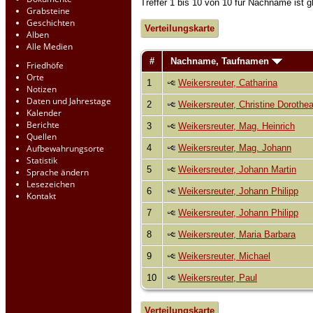
Treffer 1 bis 10 von 10 für Nachname i
Grabsteine
Geschichten
Verteilungskarte
Alben
Alle Medien
#
Nachname, Taufnamen
Friedhöfe
Orte
1
Weikersreuter, Catharina
Notizen
Daten und Jahrestage
2
Weikersreuter, Christine Dorothe
Kalender
Berichte
3
Weikersreuter, Mag. Heinrich
Quellen
4
Weikersreuter, Mag. Johann
Aufbewahrungsorte
Statistik
5
Weikersreuter, Johann Martin
Sprache ändern
Lesezeichen
6
Weikersreuter, Johann Philipp
Kontakt
7
Weikersreuter, Johann Philipp
8
Weikersreuter, Maria Barbara
9
Weikersreuter, Michael
10
Weikersreuter, Paul
Verteilungskarte