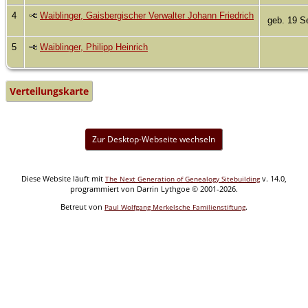
4
Waiblinger, Gaisbergischer Verwalter Johann Friedrich
geb. 19 S
5
Waiblinger, Philipp Heinrich
Verteilungskarte
Zur Desktop-Webseite wechseln
Diese Website läuft mit
v. 14.0,
The Next Generation of Genealogy Sitebuilding
programmiert von Darrin Lythgoe © 2001-2026.
Betreut von
.
Paul Wolfgang Merkelsche Familienstiftung