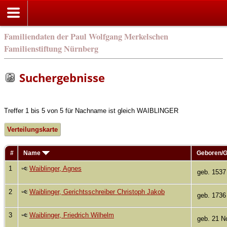
Familiendaten der Paul Wolfgang Merkelschen
Familienstiftung Nürnberg
Suchergebnisse
Treffer 1 bis 5 von 5 für Nachname ist gleich WAIBLINGER
Verteilungskarte
#
Name
Geboren/G
1
Waiblinger, Agnes
geb. 1537
2
Waiblinger, Gerichtsschreiber Christoph Jakob
geb. 1736
3
Waiblinger, Friedrich Wilhelm
geb. 21 N