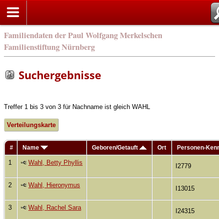
Familiendaten der Paul Wolfgang Merkelschen
Familienstiftung Nürnberg
Suchergebnisse
Treffer 1 bis 3 von 3 für Nachname ist gleich WAHL
Verteilungskarte
#
Name
Geboren/Getauft
Ort
Personen-Ken
1
Wahl, Betty Phyllis
I2779
2
Wahl, Hieronymus
I13015
3
Wahl, Rachel Sara
I24315