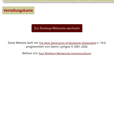
Verteilungskarte
Zur Desktop-Webseite wechseln
Diese Website läuft mit
v. 14.0,
The Next Generation of Genealogy Sitebuilding
programmiert von Darrin Lythgoe © 2001-2026.
Betreut von
.
Paul Wolfgang Merkelsche Familienstiftung