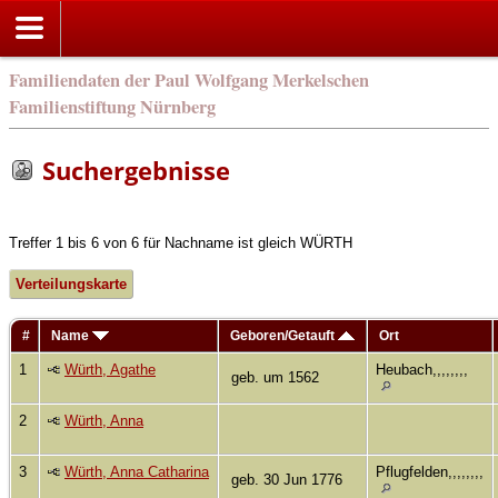
Familiendaten der Paul Wolfgang Merkelschen
Familienstiftung Nürnberg
Suchergebnisse
Treffer 1 bis 6 von 6 für Nachname ist gleich WÜRTH
Verteilungskarte
#
Name
Geboren/Getauft
Ort
1
Würth, Agathe
Heubach,,,,,,,,
geb. um 1562
2
Würth, Anna
3
Würth, Anna Catharina
Pflugfelden,,,,,,,,
geb. 30 Jun 1776