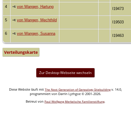
4
von Wangen, Hartung
I19473
5
von Wangen, Mechthild
I19503
6
von Wangen, Susanna
I19463
Verteilungskarte
Zur Desktop-Webseite wechseln
Diese Website läuft mit
v. 14.0,
The Next Generation of Genealogy Sitebuilding
programmiert von Darrin Lythgoe © 2001-2026.
Betreut von
.
Paul Wolfgang Merkelsche Familienstiftung