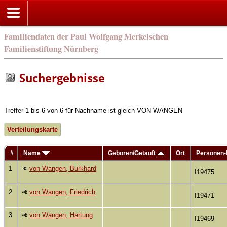
Familiendaten der Paul Wolfgang Merkelschen
Familienstiftung Nürnberg
Suchergebnisse
Treffer 1 bis 6 von 6 für Nachname ist gleich VON WANGEN
Verteilungskarte
#
Name
Geboren/Getauft
Ort
Personen
1
von Wangen, Burkhard
I19475
2
von Wangen, Friedrich
I19471
3
von Wangen, Hartung
I19469