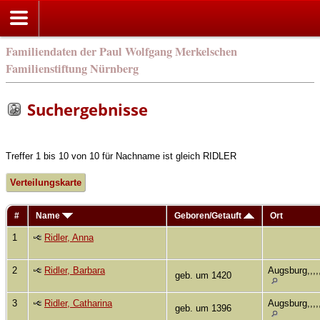
Familiendaten der Paul Wolfgang Merkelschen
Familienstiftung Nürnberg
Suchergebnisse
Treffer 1 bis 10 von 10 für Nachname ist gleich RIDLER
Verteilungskarte
#
Name
Geboren/Getauft
Ort
1
Ridler, Anna
2
Ridler, Barbara
Augsburg,,,,,
geb. um 1420
3
Ridler, Catharina
Augsburg,,,,,
geb. um 1396