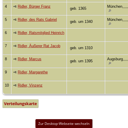
4
Ridler, Bürger Franz
München,,,,,
geb. 1365
5
Ridler, des Rats Gabriel
München,,,,,
geb. um 1340
6
Ridler, Ratsmitglied Heinrich
7
Ridler, Äußerer Rat Jacob
geb. um 1310
8
Ridler, Marcus
Augsburg,,,,,
geb. um 1395
9
Ridler, Margarethe
10
Ridler, Vinzenz
Verteilungskarte
Zur Desktop-Webseite wechseln