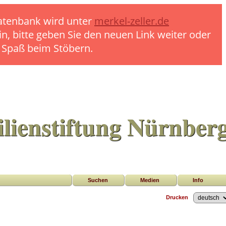
 Datenbank wird unter
merkel-zeller.de
in, bitte geben Sie den neuen Link weiter oder
l Spaß beim Stöbern.
lienstiftung Nürnber
Suchen
Medien
Info
Drucken