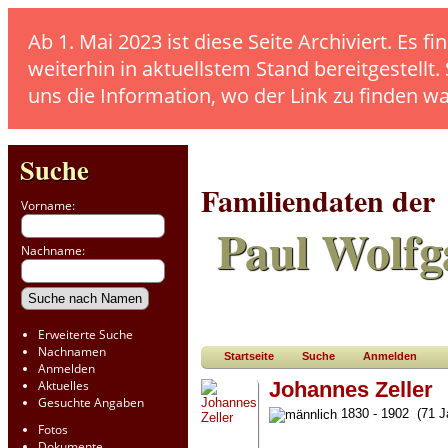
Ab 1. Mai 2023 ist diese Seite Archiviert. E
weiterhin in aktuellstem Stand bereitgestellt.
uns die Information, wo der Link zu finden w
Suche
Familiendaten der
Vorname:
Paul Wolfg
Nachname:
Erweiterte Suche
Nachnamen
Startseite
Suche
Anmelden
Anmelden
Aktuelles
Johannes Zeller
Gesuchte Angaben
1830 - 1902 (71 J
Fotos
Dokumente