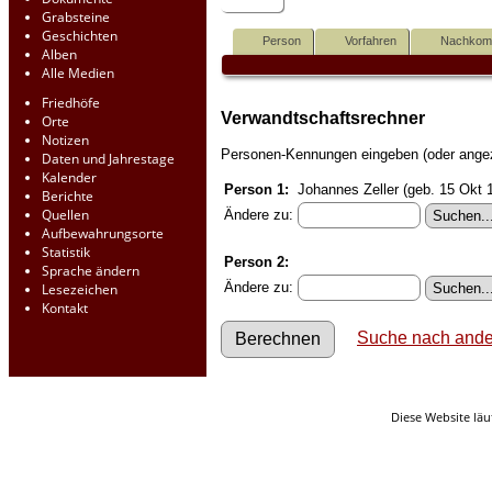
Grabsteine
Geschichten
Person
Vorfahren
Nachko
Alben
Alle Medien
Friedhöfe
Verwandtschaftsrechner
Orte
Notizen
Personen-Kennungen eingeben (oder angeze
Daten und Jahrestage
Kalender
Person 1:
Johannes Zeller (geb. 15 Okt 
Berichte
Quellen
Ändere zu:
Aufbewahrungsorte
Statistik
Person 2:
Sprache ändern
Ändere zu:
Lesezeichen
Kontakt
Suche nach ande
Diese Website läu