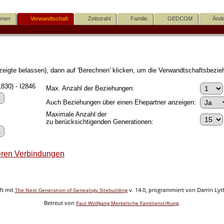
mmen
Verwandtschaft
Zeitstrahl
Familie
GEDCOM
Ände
igte belassen), dann auf 'Berechnen' klicken, um die Verwandtschaftsbezieh
1830) - I2846
Max. Anzahl der Beziehungen:
Auch Beziehungen über einen Ehepartner anzeigen:
Maximale Anzahl der
zu berücksichtigenden Generationen:
ren Verbindungen
ft mit
v. 14.0, programmiert von Darrin Ly
The Next Generation of Genealogy Sitebuilding
Betreut von
.
Paul Wolfgang Merkelsche Familienstiftung