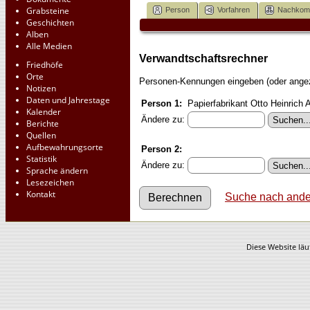
Grabsteine
Person
Vorfahren
Nachko
Geschichten
Alben
Alle Medien
Verwandtschaftsrechner
Friedhöfe
Orte
Personen-Kennungen eingeben (oder angeze
Notizen
Daten und Jahrestage
Person 1:
Papierfabrikant Otto Heinrich 
Kalender
Ändere zu:
Berichte
Quellen
Aufbewahrungsorte
Person 2:
Statistik
Ändere zu:
Sprache ändern
Lesezeichen
Kontakt
Suche nach ande
Diese Website läu