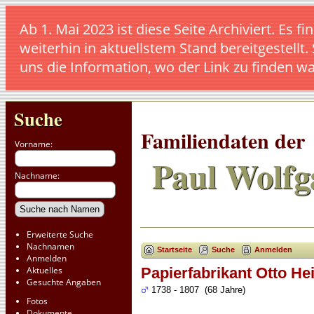
Ab 1. Mai 2023 ist diese Seite Archiviert. E
weiterhin in aktuellstem Stand bereitgestellt.
uns die Information, wo der Link zu finden w
Suche
Familiendaten der
Vorname:
Paul Wolfg
Nachname:
Erweiterte Suche
Nachnamen
Startseite
Suche
Anmelden
Anmelden
Aktuelles
Papierfabrikant Otto He
Gesuchte Angaben
1738 - 1807 (68 Jahre)
Fotos
Dokumente