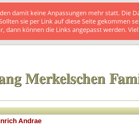
s finden damit keine Anpassungen mehr statt. Die
 Sollten sie per Link auf diese Seite gekommen se
ar, dann können die Links angepasst werden. Vie
ang Merkelschen Fami
inrich Andrae