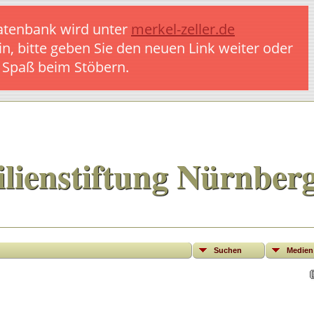
 Datenbank wird unter
merkel-zeller.de
in, bitte geben Sie den neuen Link weiter oder
l Spaß beim Stöbern.
lienstiftung Nürnber
Suchen
Medien