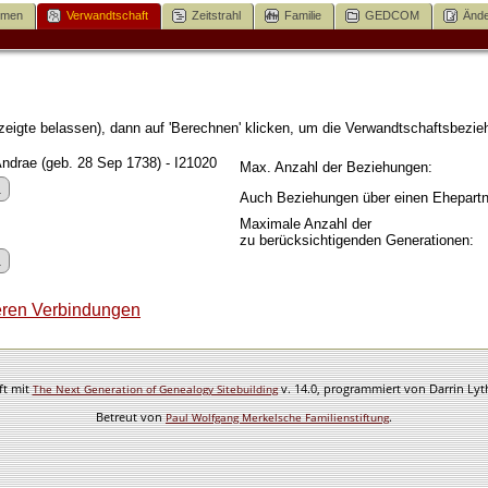
mmen
Verwandtschaft
Zeitstrahl
Familie
GEDCOM
Ände
igte belassen), dann auf 'Berechnen' klicken, um die Verwandtschaftsbezieh
Andrae (geb. 28 Sep 1738) - I21020
Max. Anzahl der Beziehungen:
Auch Beziehungen über einen Ehepartn
Maximale Anzahl der
zu berücksichtigenden Generationen:
ren Verbindungen
ft mit
v. 14.0, programmiert von Darrin Ly
The Next Generation of Genealogy Sitebuilding
Betreut von
.
Paul Wolfgang Merkelsche Familienstiftung