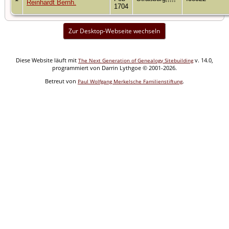
Reinhardt Bernh.
1704
Zur Desktop-Webseite wechseln
Diese Website läuft mit
v. 14.0,
The Next Generation of Genealogy Sitebuilding
programmiert von Darrin Lythgoe © 2001-2026.
Betreut von
.
Paul Wolfgang Merkelsche Familienstiftung