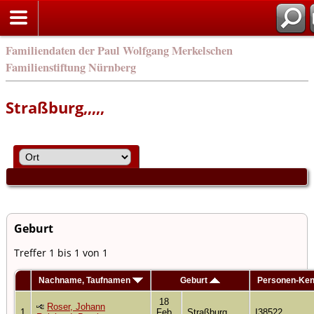
en
Familiendaten der Paul Wolfgang Merkelschen
Familienstiftung Nürnberg
Straßburg,,,,,
Geburt
Treffer 1 bis 1 von 1
Nachname, Taufnamen
Geburt
Personen-Ke
18
Roser, Johann
1
Feb
Straßburg,,,,,
I38522