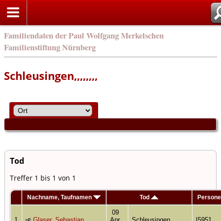
Familiendaten der Paul Wolfgang Merkelschen
Familienstiftung Nürnberg
Schleusingen,,,,,,,,
Tod
Treffer 1 bis 1 von 1
Nachname, Taufnamen
Tod
Person
09
1
Glaser, Sebastian
Apr
Schleusingen,,,,,,,,
I5951