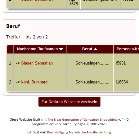
1578
Beruf
Treffer 1 bis 2 von 2
Nachname, Taufnamen
Beruf
Personen-K
1
Glaser, Sebastian
Schleusingen,,,,,,,,
I5951
2
Kohl, Burkhard
Schleusingen,,,,,,,,
I18654
Zur Desktop-Webseite wechseln
Diese Website läuft mit
v. 14.0,
The Next Generation of Genealogy Sitebuilding
programmiert von Darrin Lythgoe © 2001-2026.
Betreut von
.
Paul Wolfgang Merkelsche Familienstiftung