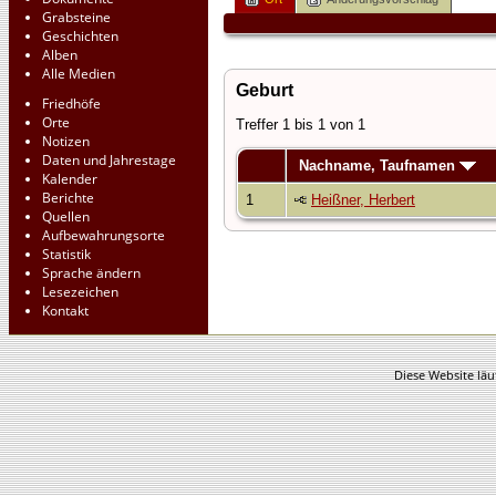
Grabsteine
Geschichten
Alben
Alle Medien
Geburt
Friedhöfe
Orte
Treffer 1 bis 1 von 1
Notizen
Daten und Jahrestage
Nachname, Taufnamen
Kalender
Berichte
1
Heißner, Herbert
Quellen
Aufbewahrungsorte
Statistik
Sprache ändern
Lesezeichen
Kontakt
Diese Website läu