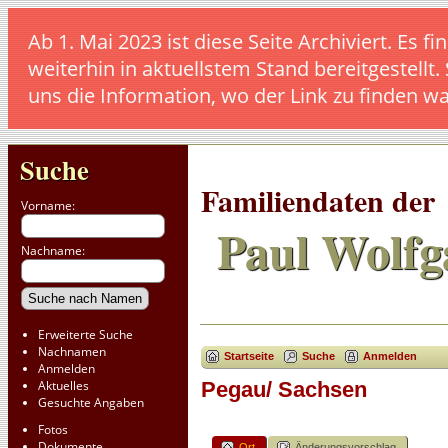
Ab 1. Mai 2023 ist diese Seite Archiviert. E
weiterhin in aktuellstem Stand bereitgestellt.
uns die Information, wo der Link zu finden w
Suche
Familiendaten der
Vorname:
Paul Wolfg
Nachname:
Erweiterte Suche
Nachnamen
Startseite
Suche
Anmelden
Anmelden
Aktuelles
Pegau/ Sachsen
Gesuchte Angaben
Fotos
Dokumente
Ort
Änderungsvorschlag