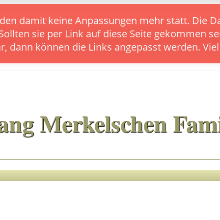
s finden damit keine Anpassungen mehr statt. Die
 Sollten sie per Link auf diese Seite gekommen se
ar, dann können die Links angepasst werden. Vie
ang Merkelschen Fami