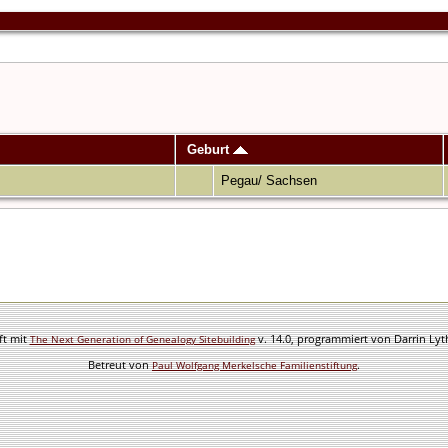
Geburt
Pegau/ Sachsen
ft mit
v. 14.0, programmiert von Darrin Ly
The Next Generation of Genealogy Sitebuilding
Betreut von
.
Paul Wolfgang Merkelsche Familienstiftung