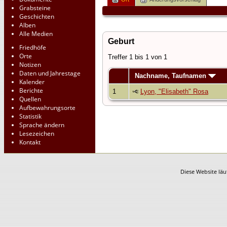
Grabsteine
Geschichten
Alben
Alle Medien
Geburt
Friedhöfe
Orte
Treffer 1 bis 1 von 1
Notizen
Daten und Jahrestage
Nachname, Taufnamen
Kalender
Berichte
1
Lyon, "Elisabeth" Rosa
Quellen
Aufbewahrungsorte
Statistik
Sprache ändern
Lesezeichen
Kontakt
Diese Website läu