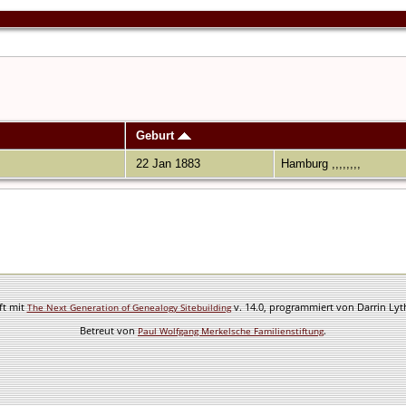
Geburt
22 Jan 1883
Hamburg ,,,,,,,,
ft mit
v. 14.0, programmiert von Darrin Ly
The Next Generation of Genealogy Sitebuilding
Betreut von
.
Paul Wolfgang Merkelsche Familienstiftung