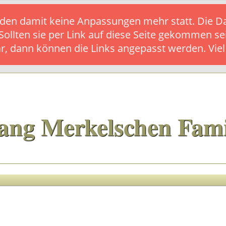
s finden damit keine Anpassungen mehr statt. Die
 Sollten sie per Link auf diese Seite gekommen se
ar, dann können die Links angepasst werden. Vie
ang Merkelschen Fami