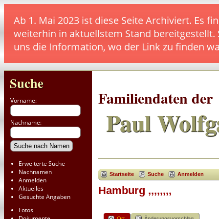
Ab 1. Mai 2023 ist diese Seite Archiviert. E
weiterhin in aktuellstem Stand bereitgestellt.
uns die Information, wo der Link zu finden w
Suche
Familiendaten der
Vorname:
Paul Wolfg
Nachname:
Erweiterte Suche
Nachnamen
Startseite
Suche
Anmelden
Anmelden
Aktuelles
Hamburg ,,,,,,,,
Gesuchte Angaben
Fotos
Dokumente
Ort
Änderungsvorschlag